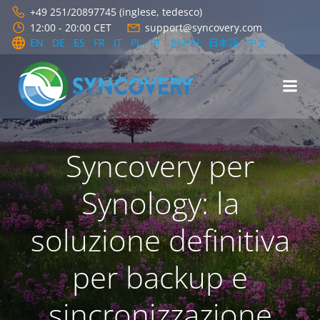
Vai
+49 251/20897745 (inglese, tedesco)
al
12:00 - 20:00 CET
support@syncovery.com
contenuto
EN
DE
ES
FR
IT
PL
PT
한국어
日本語
中文
Syncovery per
Synology: la
soluzione definitiva
per backup e
sincronizzazione